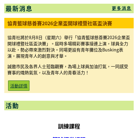
最新消息
更多消息
協青籃球慈善賽2026企業盃開球禮暨社區盃決賽
協青社將於8月8日（星期六）舉行「協青籃球慈善賽2026企業盃
開球禮暨社區盃決賽」。屆時多場精彩賽事接連上演，球員全力
以赴，勢必帶來激烈對決。同場更設有青年攤位及Busking表
演，展現青年人的創意與才華。
誠邀市民及各界人士蒞臨觀賽，為場上球員加油打氣，一同感受
賽事的熾熱氣氛，以及青年人的青春活力！
活動詳情
活動
訓練課程