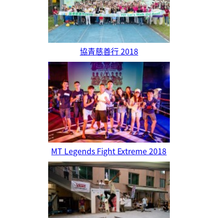
協青慈善行 2018
MT Legends Fight Extreme 2018