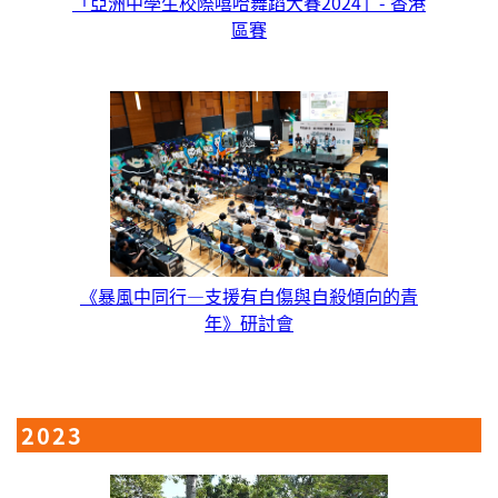
「亞洲中學生校際嘻哈舞蹈大賽2024」- 香港
區賽
《暴風中同行—支援有自傷與自殺傾向的青
年》研討會
2023