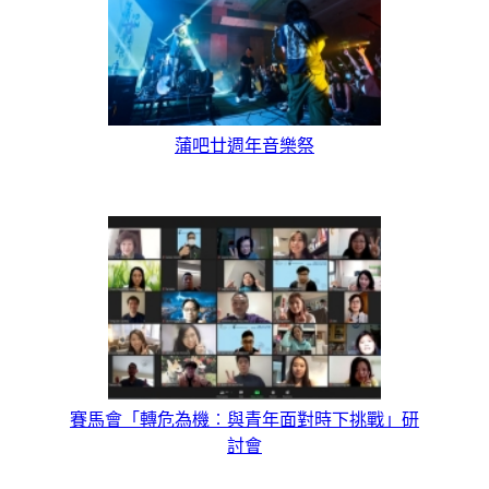
蒲吧廿週年音樂祭
賽馬會「轉危為機︰與青年面對時下挑戰」研
討會