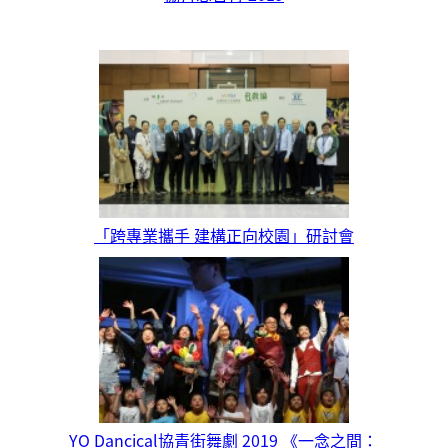
「跨專業攜手 建構正向校園」研討會
YO Dancical協青街舞劇 2019 《一念之間：