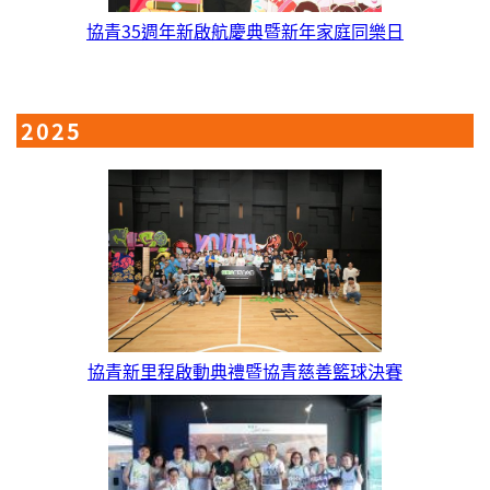
協青35週年新啟航慶典暨新年家庭同樂日
2025
協青新里程啟動典禮暨協青慈善籃球決賽