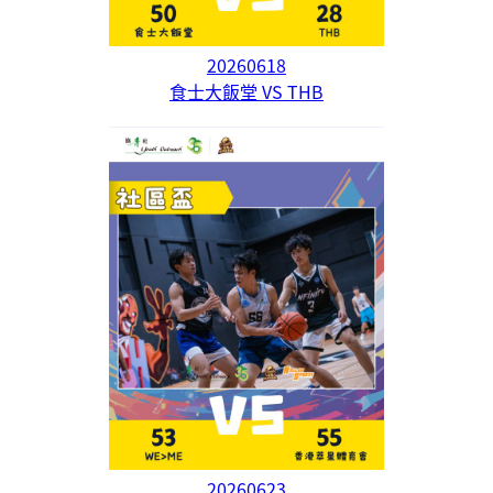
20260618
食士大飯堂 VS THB
20260623